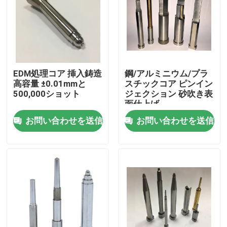
製品
精密型の部品
EDM処理コア 挿入鋳造
鋼/アルミニウム/プラ
高容量 ±0.01mmと
スチックコア ピンイン
プラスチック注入型の部品
500,000ショット
ジェクション 砂吹き表
面仕上げ
お問い合わせを送信
お問い合わせを送信
イジェクターのピンおよび袖
穿孔器ピンは死ぬ
ブロックを見つけること
ガイド ピンおよびブッシュ