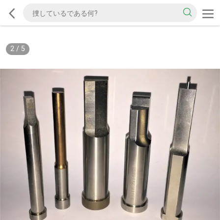
2
/
5