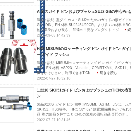
AISIのガイド ピンおよびブッシュSUJ2 GBの中心Pi
製品の説明: 型ダイ カストSUJ2のためのガイドの薮ガイドの柱
GB、DIN、EN 材料:SUJ245#/20CR。より多くの材料 HR
他の直径および長さ。 私達の主要なプロダクト イジ...
続
2022-09-03 14:42:39
HSS MISUMIのロケーティング ピン ガイド ピン 
ー ガイド ブッシュ
製品の説明: MISUMIのロケーティング ピン ガイド ピン
ISO、EN 材料: ASP23、Vanadis、CPMRTXM4、SKD11、
機をかけなさい、利用できるTICN ...
続きを読む
2022-07-27 10:32:10
1.2210 SKH51ガイド ピンおよびブッシュのTiCN
ン
製品の説明 ガイド ピン 標準: MISUMI、ASTM、JISは、カ
SKH51、HSS等等。 HRC 58º~62° 処置:掃除機をか
品: 型の部品を押すこと CNCの製粉の回転部品 専門のチ...
2022-07-27 10:31:46