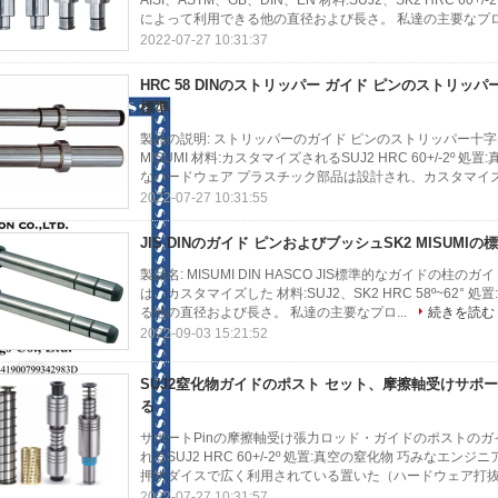
AISI、ASTM、GB、DIN、EN 材料:SUJ2、SK2 HRC 
によって利用できる他の直径および長さ。 私達の主要なプロ.
2022-07-27 10:31:37
HRC 58 DINのストリッパー ガイド ピンのストリッ
標準
製品の説明: ストリッパーのガイド ピンのストリッパー十字ガイ
MISUMI 材料:カスタマイズされるSUJ2 HRC 60+/-2º 処
なハードウェア プラスチック部品は設計され、カスタマイズ.
2022-07-27 10:31:55
JIS DINのガイド ピンおよびブッシュSK2 MISUMI
製品名: MISUMI DIN HASCO JIS標準的なガイドの柱のガイ
は、カスタマイズした 材料:SUJ2、SK2 HRC 58º~62
る他の直径および長さ。 私達の主要なプロ...
続きを読む
2022-09-03 15:21:52
SUJ2窒化物ガイドのポスト セット、摩擦軸受けサポ
る
サポートPinの摩擦軸受け張力ロッド・ガイドのポストのガイド 
れるSUJ2 HRC 60+/-2º 処置:真空の窒化物 巧みな
押すダイスで広く利用されている置いた（ハードウェア打抜き
2022-07-27 10:31:57