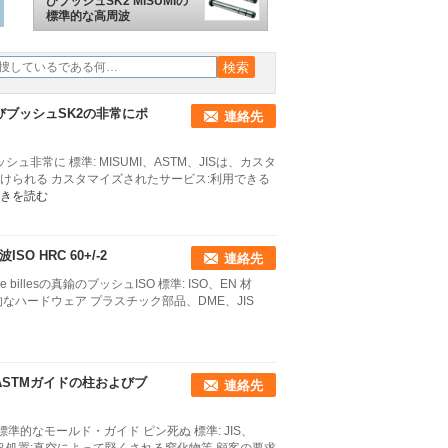
びブッシュSK2 MISUMIの
標準的な高周波
びブッシュSK2の非常にポ
連絡先
ュ非常に 標準: MISUMI、ASTM、JISは、カスタ
掃除機をかけられる カスタマイズされたサービス:利用できる
きを読む
 HRC 60+/-2
連絡先
 billesの真鍮のブッシュISO 標準: ISO、EN 材
よる標準的なハードウェア プラスチック部品、DME、JIS
なASTMガイドの柱およびブ
連絡先
的なモールド・ガイド ピン死ぬ 標準: JIS、