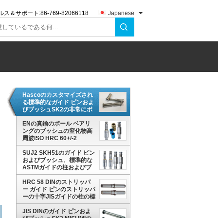
ルス＆サポート:
86-769-82066118
Japanese
Hascoのカスタマイズされ
る標準的なガイド ピンおよ
びブッシュSK2の非常にポ
ーランド語
ENの真鍮のボール ベアリ
ングのブッシュの窒化物高
周波ISO HRC 60+/-2
SUJ2 SKH51のガイド ピン
およびブッシュ、標準的な
ASTMガイドの柱およびブ
ッシュ
HRC 58 DINのストリッパ
ー ガイド ピンのストリッパ
ーの十字JISガイドの柱の標
準
JIS DINのガイド ピンおよ