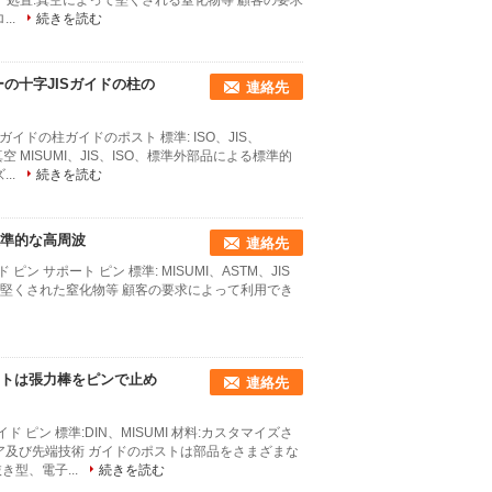
60+/-2º 処置:真空によって堅くされる窒化物等 顧客の要求
..
続きを読む
パーの十字JISガイドの柱の
連絡先
ドの柱ガイドのポスト 標準: ISO、JIS、
置:真空 MISUMI、JIS、ISO、標準外部品による標準的
..
続きを読む
の標準的な高周波
連絡先
ド ピン サポート ピン 標準: MISUMI、ASTM、JIS
° 処置:堅くされた窒化物等 顧客の要求によって利用でき
ートは張力棒をピンで止め
連絡先
ピン 標準:DIN、MISUMI 材料:カスタマイズさ
エンジニア及び先端技術 ガイドのポストは部品をさまざまな
型、電子...
続きを読む