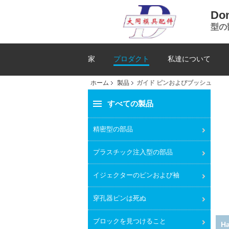
Don
型の
家
プロダクト
私達について
ホーム
製品
ガイド ピンおよびブッシュ
すべての製品
精密型の部品
プラスチック注入型の部品
イジェクターのピンおよび袖
穿孔器ピンは死ぬ
ブロックを見つけること
E