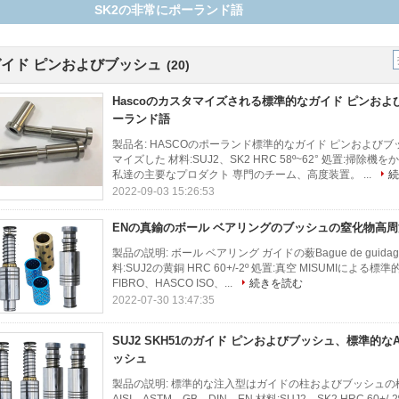
60+/-2
ガイド ピンおよびブッシュ
(20)
Hascoのカスタマイズされる標準的なガイド ピンおよ
ーランド語
製品名: HASCOのポーランド標準的なガイド ピンおよびブッシ
マイズした 材料:SUJ2、SK2 HRC 58º~62° 処置:
私達の主要なプロダクト 専門のチーム、高度装置。 ...
続
2022-09-03 15:26:53
ENの真鍮のボール ベアリングのブッシュの窒化物高周波ISO
製品の説明: ボール ベアリング ガイドの薮Bague de guidage
料:SUJ2の黄銅 HRC 60+/-2º 処置:真空 MISUMIに
FIBRO、HASCO ISO、...
続きを読む
2022-07-30 13:47:35
SUJ2 SKH51のガイド ピンおよびブッシュ、標準的
ッシュ
製品の説明: 標準的な注入型はガイドの柱およびブッシュの標準