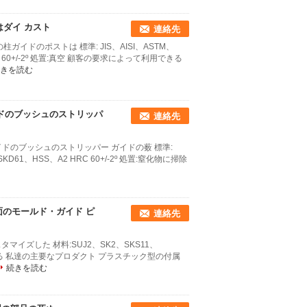
nはダイ カスト
連絡先
ガイドのポストは 標準: JIS、AISI、ASTM、
C 60+/-2º 処置:真空 顧客の要求によって利用できる
きを読む
ガイドのブッシュのストリッパ
連絡先
 ガイドのブッシュのストリッパー ガイドの薮 標準:
SKD61、HSS、A2 HRC 60+/-2º 処置:窒化物に掃除
の表面のモールド・ガイド ピ
連絡先
スタマイズした 材料:SUJ2、SK2、SKS11、
けられる 私達の主要なプロダクト プラスチック型の付属
続きを読む