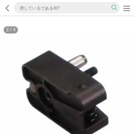
2
/
4