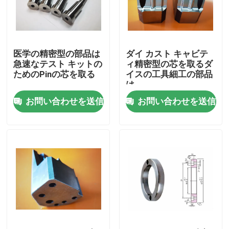
工場旅行
医学の精密型の部品は
ダイ カスト キャビテ
品質管理
急速なテスト キットの
ィ精密型の芯を取るダ
ためのPinの芯を取る
イスの工具細工の部品
は
私達に連絡しなさい
お問い合わせを送信
お問い合わせを送信
引用を要求しなさい
精密型の部品
プラスチック注入型の部品
イジェクターのピンおよび袖