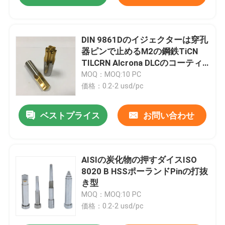
DIN 9861Dのイジェクターは穿孔
器ピンで止めるM2の鋼鉄TiCN
TILCRN Alcrona DLCのコーティ
ングを死ぬ
MOQ：MOQ:10 PC
価格：0.2-2 usd/pc
ベストプライス
お問い合わせ
AISIの炭化物の押すダイスISO
8020 B HSSポーランドPinの打抜
き型
MOQ：MOQ:10 PC
価格：0.2-2 usd/pc