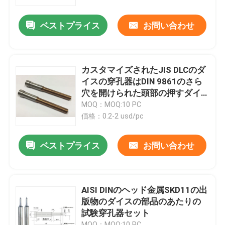
ベストプライス
お問い合わせ
製品
精密型の部品
カスタマイズされたJIS DLCのダ
イスの穿孔器はDIN 9861のさら
プラスチック注入型の部品
穴を開けられた頭部の押すダイ
スの穿孔器をピンで止める
MOQ：MOQ:10 PC
価格：0.2-2 usd/pc
イジェクターのピンおよび袖
ベストプライス
お問い合わせ
穿孔器ピンは死ぬ
ブロックを見つけること
AISI DINのヘッド金属SKD11の出
版物のダイスの部品のあたりの
試験穿孔器セット
ガイド ピンおよびブッシュ
MOQ：MOQ:10 PC