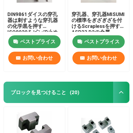
DIN9861ダイスの穿孔
穿孔器、穿孔器MISUMI
器は刺すような穿孔器
の標準をぎざぎざを付
の化学黒を押す
けるScraplessを押す
ISO8020をピンで止め
ASP23 D2の金属
る
ベストプライス
ベストプライス
お問い合わせ
お問い合わせ
ブロックを見つけること
(20)